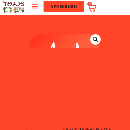
0
AFREKENEN
Home
Rundvleesschotel
/
/ Nua Tod Katiam Prik Thai