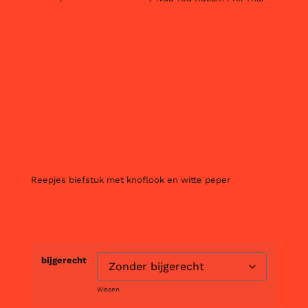
Nua Tod Katiam
Prik Thai
€
15,90
–
€
17,90
Reepjes biefstuk met knoflook en witte peper
bijgerecht
Wissen