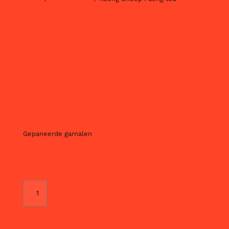
Koeng Choep
Paeng Tod
€
6,90
Gepaneerde garnalen
TOEVOEGEN AAN WINKELWAGEN