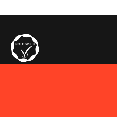
WEBSITE
AVG
SITEMAP
FACEBOOK
TWITTER
Privacy Policy
CONTACT
KOLKWEG 20-P12
8243PN LELYSTAD
Tel: 0320-411096
INFO@THAISETENLELYSTAD.NL