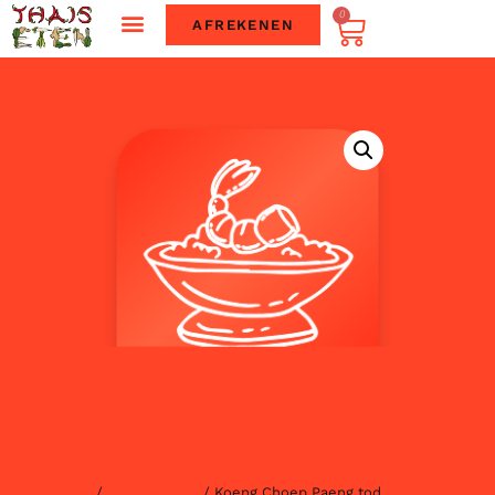
0
AFREKENEN
Home
Bijgerechten
/
/ Koeng Choep Paeng tod