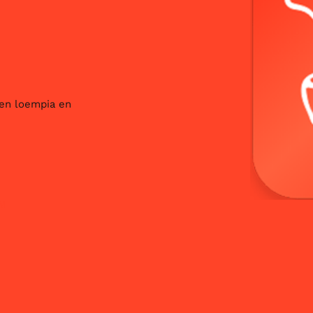
 en loempia en
N