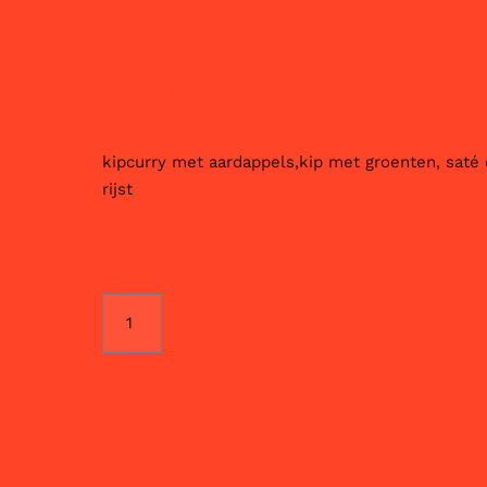
Familie Menu
€
37,50
kipcurry met aardappels,kip met groenten, saté
rijst
TOEVOEGEN AAN WINKELWAGE