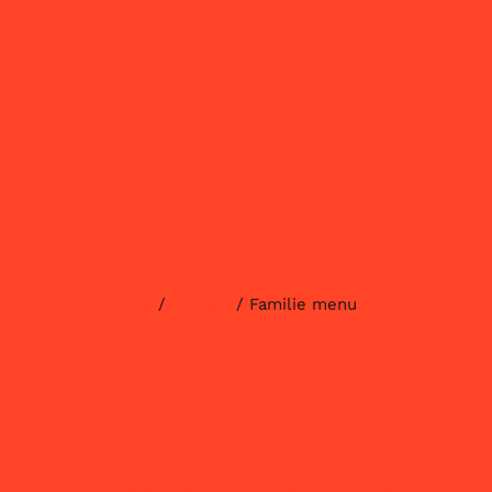
Home
Menu's
/
/ Familie menu
Get Your