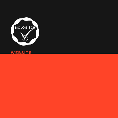
WEBSITE
AVG
SITEMAP
FACEBOOK
TWITTER
Privacy Policy
CONTACT
KOLKWEG 20-P12
8243PN LELYSTAD
Tel: 0320-411096
INFO@THAISETENLELYSTAD.NL
KVK: 82422826