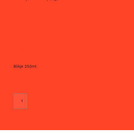
7-UP
€
2,50
Blikje 250ml
TOEVOEGEN AAN WINKELWAGEN