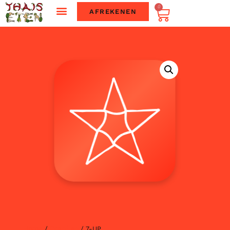
0
AFREKENEN
Home
Dranken
/
/ 7-UP